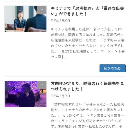
キミナラで『思考整理』と『最適な出会
IT
い』ができました！
2025年3月26日
キミナラを利用した経緯： 新卒で入社して1年
が経つ頃、転職を考え始めました。就職活動も
転職活動も未経験だった私は、「まず何から始
めていいのか全く分からない」という状況でし
た。 一般的な転職活動として、エージェント会
社に直 […]
続きを読む
方向性が定まり、納得の行く転職先を見
IT
つけられました！
2025年3月17日
「誰に相談すればいいか分からなかった転職活
動が、キミナラとの出会いで大きく変わりまし
た。」 そう語るのは、エステ業界からIT業界へ
のキャリアチェンジを成功させたY・Oさんで
す。未経験からIT業界へ転職したOさんに、キ