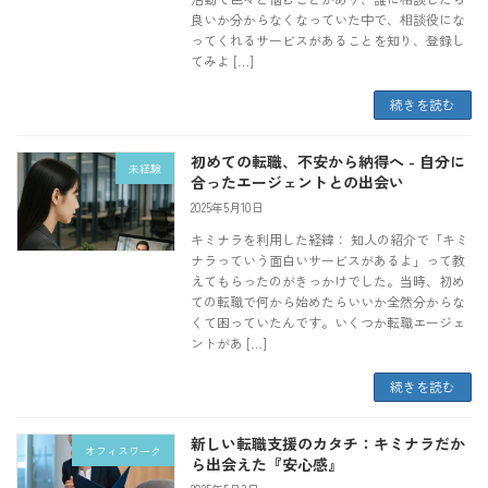
良いか分からなくなっていた中で、相談役にな
ってくれるサービスがあることを知り、登録し
てみよ […]
続きを読む
初めての転職、不安から納得へ - 自分に
未経験
合ったエージェントとの出会い
2025年5月10日
キミナラを利用した経緯： 知人の紹介で「キミ
ナラっていう面白いサービスがあるよ」って教
えてもらったのがきっかけでした。当時、初め
ての転職で何から始めたらいいか全然分からな
くて困っていたんです。いくつか転職エージェ
ントがあ […]
続きを読む
新しい転職支援のカタチ：キミナラだか
オフィスワーク
ら出会えた『安心感』