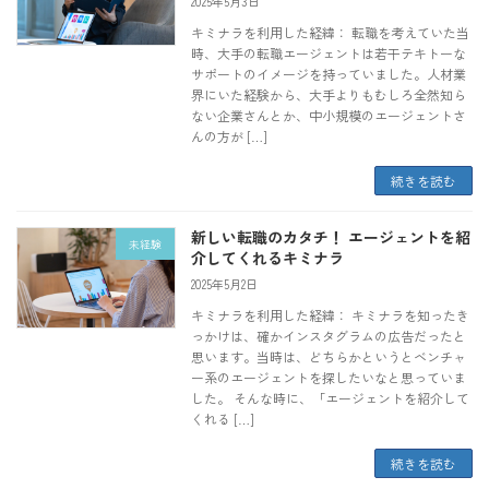
2025年5月3日
キミナラを利用した経緯： 転職を考えていた当
時、大手の転職エージェントは若干テキトーな
サポートのイメージを持っていました。人材業
界にいた経験から、大手よりもむしろ全然知ら
ない企業さんとか、中小規模のエージェントさ
んの方が […]
続きを読む
新しい転職のカタチ！ エージェントを紹
未経験
介してくれるキミナラ
2025年5月2日
キミナラを利用した経緯： キミナラを知ったき
っかけは、確かインスタグラムの広告だったと
思います。当時は、どちらかというとベンチャ
ー系のエージェントを探したいなと思っていま
した。 そんな時に、「エージェントを紹介して
くれる […]
続きを読む