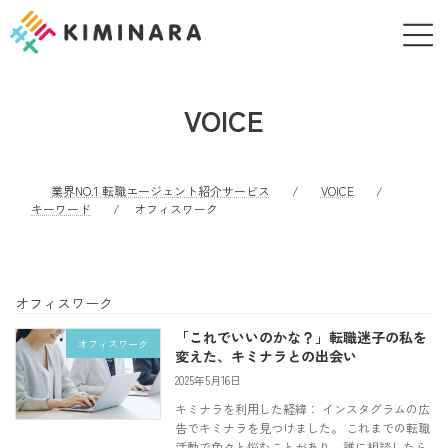
コ
ナ
ン
ビ
テ
ゲ
ン
ー
ツ
シ
VOICE
へ
ョ
ス
ン
キ
に
ッ
移
業界NO.1 転職エージェント紹介サービス
VOICE
プ
動
キーワード
オフィスワーク
オフィスワーク
「これでいいのかな？」転職迷子の私を
オフィスワーク
変えた、キミナラとの出会い
2025年5月16日
キミナラを利用した経緯： インスタグラムの広
告でキミナラを見つけました。 これまでの転職
活動で色々と悩むことがあり、誰に相談したら