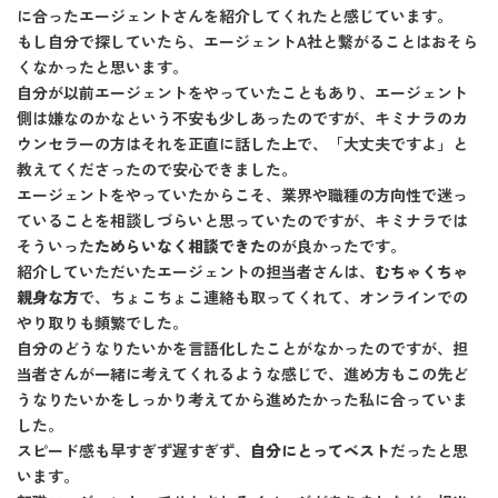
に合ったエージェントさんを紹介してくれたと感じています。
もし自分で探していたら、エージェントA社と繋がることはおそら
くなかったと思います。
自分が以前エージェントをやっていたこともあり、エージェント
側は嫌なのかなという不安も少しあったのですが、キミナラのカ
ウンセラーの方はそれを正直に話した上で、「大丈夫ですよ」と
教えてくださったので安心できました。
エージェントをやっていたからこそ、業界や職種の方向性で迷っ
ていることを相談しづらいと思っていたのですが、キミナラでは
そういった
ためらいなく相談できた
のが良かったです。
紹介していただいたエージェントの担当者さんは、
むちゃくちゃ
親身な方
で、ちょこちょこ連絡も取ってくれて、オンラインでの
やり取りも頻繁でした。
自分のどうなりたいかを言語化したことがなかったのですが、担
当者さんが一緒に考えてくれるような感じで、進め方もこの先ど
うなりたいかをしっかり考えてから進めたかった私に合っていま
した。
スピード感も早すぎず遅すぎず、
自分にとってベスト
だったと思
います。