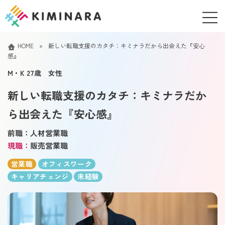
コ
ナ
ン
ビ
テ
ゲ
ン
ー
HOME
»
新しい転職支援のカタチ：キミナラだから出会えた『安心
ツ
シ
感』
へ
ョ
ス
ン
M・K 27歳 女性
キ
に
ッ
移
新しい転職支援のカタチ：キミナラだか
プ
動
ら出会えた『安心感』
前職：人材営業職
現職：
販売営業職
営業職
オフィスワーク
キャリアチェンジ
未経験