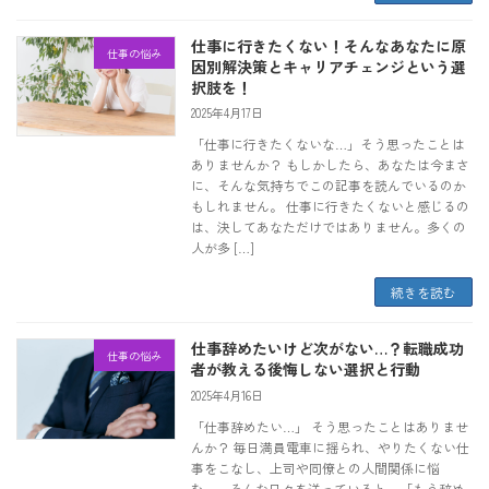
仕事に行きたくない！そんなあなたに原
仕事の悩み
因別解決策とキャリアチェンジという選
択肢を！
2025年4月17日
「仕事に行きたくないな…」そう思ったことは
ありませんか？ もしかしたら、あなたは今まさ
に、そんな気持ちでこの記事を読んでいるのか
もしれません。 仕事に行きたくないと感じるの
は、決してあなただけではありません。多くの
人が多 […]
続きを読む
仕事辞めたいけど次がない…？転職成功
仕事の悩み
者が教える後悔しない選択と行動
2025年4月16日
「仕事辞めたい…」 そう思ったことはありませ
んか？ 毎日満員電車に揺られ、やりたくない仕
事をこなし、上司や同僚との人間関係に悩
む…。そんな日々を送っていると、「もう辞め