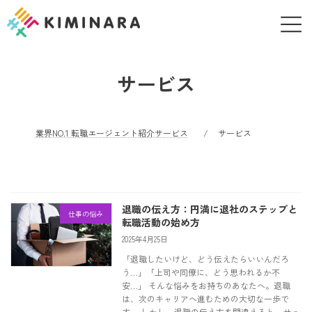
コ
ナ
ン
ビ
テ
ゲ
ン
ー
ツ
シ
サービス
へ
ョ
ス
ン
キ
に
ッ
移
業界NO.1 転職エージェント紹介サービス
サービス
プ
動
退職の伝え方：円満に退社のステップと
仕事の悩み
転職活動の始め方
2025年4月25日
「退職したいけど、どう伝えたらいいんだろ
う…」「上司や同僚に、どう思われるか不
安…」 そんな悩みをお持ちのあなたへ。退職
は、次のキャリアへ進むための大切な一歩で
す。 しかし、退職の伝え方を間違えると、せっ