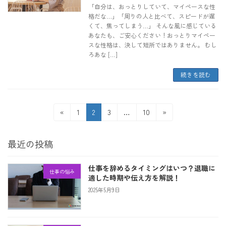
「自分は、おっとりしていて、マイペースな性
格だな…」「周りの人と比べて、スピードが遅
くて、焦ってしまう…」 そんな風に感じている
あなたも、ご安心ください！おっとりマイペー
スな性格は、決して短所ではありません。 むし
ろあな […]
続きを読む
投
固
固
固
固
«
1
2
3
…
10
»
稿
定
定
定
定
の
ペ
ペ
ペ
ペ
ペ
最近の投稿
ー
ー
ー
ー
ー
ジ
ジ
ジ
ジ
ジ
送
仕事を辞めるタイミングはいつ？退職に
仕事の悩み
り
適した時期や伝え方を解説！
2025年5月9日