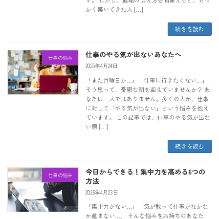
かく築いてきた人 […]
続きを読む
仕事のやる気が出ないあなたへ
仕事の悩み
2025年4月24日
「また月曜日か…」「仕事に行きたくない…」
そう思って、憂鬱な朝を迎えていませんか？ あ
なたは一人ではありません。多くの人が、仕事
に対して「やる気が出ない」という悩みを抱え
ています。 この記事では、仕事のやる気が出な
い原 […]
続きを読む
今日からできる！集中力を高める6つの
仕事の悩み
方法
2025年4月23日
「集中力がない…」「気が散って仕事がなかな
か進まない…」 そんな悩みをお持ちのあなた