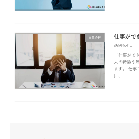
仕事がで
自己分析
2025年5月1日
「仕事がで
人の特徴や
ます。 仕
[…]