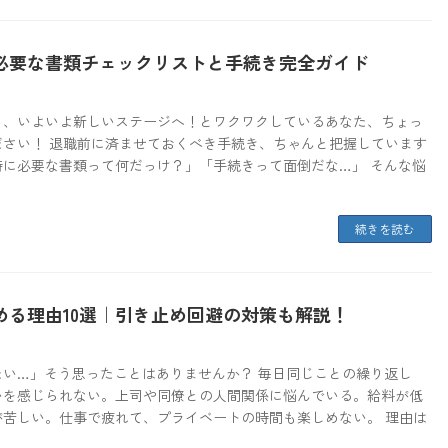
必要な書類チェックリストと手続き完全ガイド
り、いよいよ新しいステージへ！とワクワクしているあなた、ちょっ
ださい！ 退職前に済ませておくべき手続き、ちゃんと把握しています
時に必要な書類って何だっけ？」「手続きって面倒だな…」 そんな悩
続きを読む
める理由10選｜引き止め回避の対策も解説！
たい…」そう思ったことはありませんか？ 毎日同じことの繰り返し
いを感じられない。上司や同僚との人間関係に悩んでいる。給料が低
が苦しい。仕事で疲れて、プライベートの時間も楽しめない。 理由は