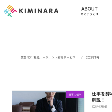
コ
ナ
ABOUT
ン
ビ
キミナラとは
テ
ゲ
ン
ー
ツ
シ
へ
ョ
ス
ン
キ
に
ッ
移
プ
動
業界NO.1 転職エージェント紹介サービス
2025年5月
仕事を辞
仕事の悩み
解説！
2025年5月9日