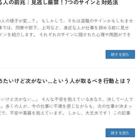
る人の前兆｜見逃し厳禁！7つのサインと対処法
の人の様子が変…？」 もしかして、それは退職のサインかもしれませ
記事では、同僚や部下、上司など、身近な人が仕事を辞める前に見せ
サインを紹介します。 それぞれのサインに隠された心理や周囲ができ
続きを読む
めたいけど次がない…という人が取るべき行動とは？
たいけど次がない…」 そんな不安を抱えているあなた、決して一人で
ん。多くの人が、今の仕事に不満を感じながらも、次の仕事が決まっ
で、不安や葛藤を抱えています。 しかし、大丈夫です！ この記事
続きを読む