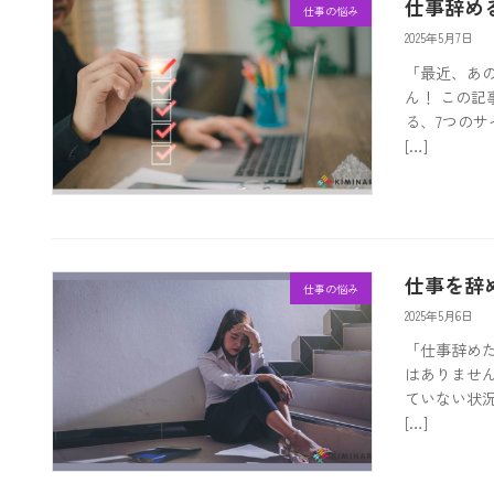
仕事辞め
仕事の悩み
2025年5月7日
「最近、あ
ん！ この
る、7つの
[…]
仕事を辞
仕事の悩み
2025年5月6日
「仕事辞め
はありませ
ていない状況
[…]