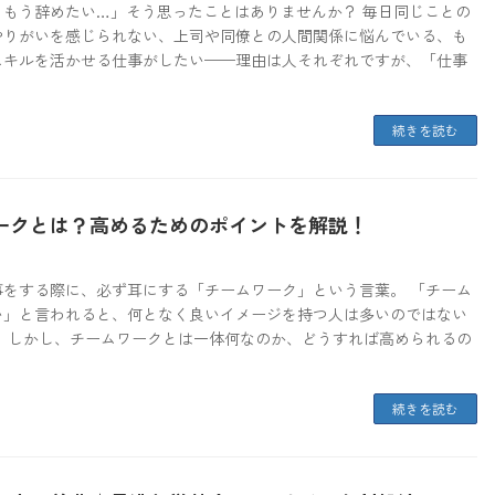
、もう辞めたい…」そう思ったことはありませんか？ 毎日同じことの
やりがいを感じられない、上司や同僚との人間関係に悩んでいる、も
スキルを活かせる仕事がしたい——理由は人それぞれですが、「仕事
続きを読む
ークとは？高めるためのポイントを解説！
事をする際に、必ず耳にする「チームワーク」という言葉。 「チーム
い」と言われると、何となく良いイメージを持つ人は多いのではない
？ しかし、チームワークとは一体何なのか、どうすれば高められるの
続きを読む