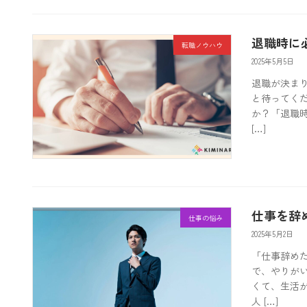
退職時に
転職ノウハウ
2025年5月5日
退職が決ま
と待ってく
か？「退職
[…]
仕事を辞
仕事の悩み
2025年5月2日
「仕事辞め
で、やりが
くて、生活
人 […]