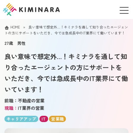
コ
ナ
ン
ビ
テ
ゲ
ン
ー
HOME
»
良い意味で想定外…！キミナラを通して知り合ったエージェン
ツ
シ
トの方にサポートをいただき、今では急成長中のIT業界にて働いています！
へ
ョ
ス
ン
27歳 男性
キ
に
ッ
移
良い意味で想定外…！キミナラを通して知
プ
動
り合ったエージェントの方にサポートを
いただき、今では急成長中のIT業界にて働
いています！
前職：不動産の営業
現職：
IT業界の営業
キャリアアップ
IT
営業職