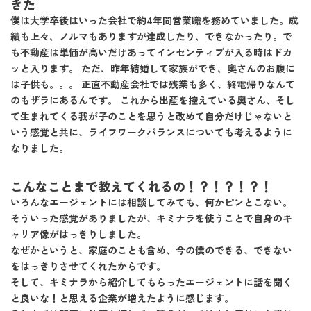
きた
僕は大学卒後はいった会社で約4年間営業職を務めていました。成
績も上々、ノルマもありますが達成したり、できなかったり。で
も不動産は単価が高いだけあってインセンティブが入る時はドカ
ッと入ります。 ただ、昨年結婚して家族ができ、奥さんのお腹に
は子供も。。。 正直不動産会社では残業も多く、終電帰りなんて
のもザラにあるんです。 これから出産を控えている奥さん、そし
て生まれてくる我が子のことを思うと改めて自分だけじゃないと
いう感覚と共に、ライフワークバランスについても考えるように
なりました。
こんなことまで教えてくれるの！？！？！？！
いろんなエージェントには相談してみても、何かピンとこない。
そういった感覚がありましたが、キミナラを使うことで自身のキ
ャリア像がはっきりしました。
なぜかというと、家庭のことも含め、今の僕のできる、できない
をはっきりさせてくれたからです。
そして、キミナラから紹介してもらったエージェントに話を聞く
と良いな！と思える企業が増えたように感じます。