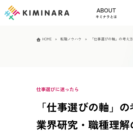
コ
ナ
ABOUT
ン
ビ
キミナラとは
テ
ゲ
ン
ー
ツ
シ
へ
ョ
HOME
»
転職ノウハウ
»
「仕事選びの軸」の考え方
ス
ン
キ
に
ッ
移
プ
動
仕事選びに迷ったら
「仕事選びの軸」の
業界研究・職種理解