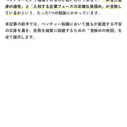
更
身の適性」と「入社する企業フェーズの正確な見極め」が合致し
新
ているか
という、たった1つの結論にかかっています。
日
時
:
本記事の前半では、ベンチャー転職において誰もが直面する不安
の正体を暴き、失敗を確実に回避するための「見極めの地図」を
全て提示します。