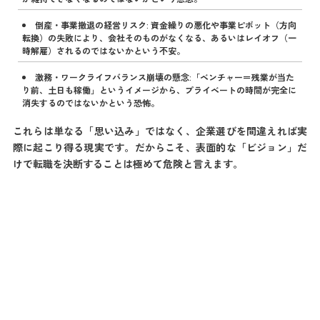
倒産・事業撤退の経営リスク: 資金繰りの悪化や事業ピボット（方向
転換）の失敗により、会社そのものがなくなる、あるいはレイオフ（一
時解雇）されるのではないかという不安。
激務・ワークライフバランス崩壊の懸念:「ベンチャー＝残業が当た
り前、土日も稼働」というイメージから、プライベートの時間が完全に
消失するのではないかという恐怖。
これらは単なる「思い込み」ではなく、企業選びを間違えれば実
際に起こり得る現実です。だからこそ、表面的な「ビジョン」だ
けで転職を決断することは極めて危険と言えます。