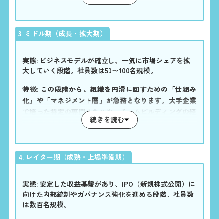
す。
3. ミドル期（成長・拡大期）
実態: ビジネスモデルが確立し、一気に市場シェアを拡
大していく段階。社員数は50〜100名規模。
特徴: この段階から、組織を円滑に回すための「仕組み
化」や「マネジメント層」が急務となります。大手企業
で培った特定の専門スキルや、チームビルディングの経
続きを読む
験を持つ人材が最も重宝され、転職市場でも求人が増加
するフェーズです。
4. レイター期（成熟・上場準備期）
実態: 安定した収益基盤があり、IPO（新規株式公開）に
向けた内部統制やガバナンス強化を進める段階。社員数
は数百名規模。