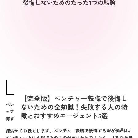
後悔しないためのたった1つの結論
【完全版】ベンチャー転職で後悔し
ベンチャー企業への転職は、圧倒的な裁量権や劇的なキャリアア
ないための全知識！失敗する人の特
ップを実現できる可能性がある一方で、「やめとけ」「絶対に後
徴とおすすめエージェント5選
悔する」というネガティブな声も少なくありません。
最
2026年5月29日
結論からお伝えします。ベンチャー転職で後悔するかどうかは、
終
ベンチャーという環境そのものが悪いわけではなく、
「あなた自