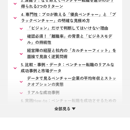
3. 深掘り：なぜあえてベンチャー転職を選ぶのか？
得られる3つのリターン
4. 専門性：プロが教える「優良ベンチャー」と 「ブ
ラックベンチャー」の明確な見極め方
「ビジョン」だけで判断してはいけない理由
確認必須！「離職率」の背景と「ビジネスモデ
ル」の持続性
経営陣の経歴と社内の「カルチャーフィット」を
面接で見抜く逆質問術
5. 比較・事例・データ：ベンチャー転職のリアルな
成功事例と市場データ
データで見るベンチャー企業の平均年収とストッ
クオプションの実態
リアルな成功事例
6. 実践How-to：ベンチャー転職を成功させるための
具体的なステップ
全部見る ▼
7. 注意点・失敗例：ベンチャー転職で「こんなはず
じゃなかった」 と失敗する人の特徴
8. ケース別アドバイス：あなたの年代・状況に合わ