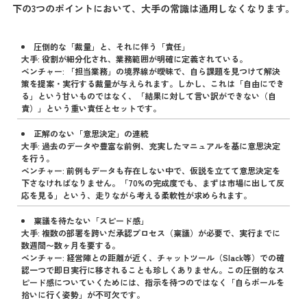
下の3つのポイントにおいて、大手の常識は通用しなくなります。
圧倒的な「裁量」と、それに伴う「責任」
大手: 役割が細分化され、業務範囲が明確に定義されている。
ベンチャー: 「担当業務」の境界線が曖昧で、自ら課題を見つけて解決
策を提案・実行する裁量が与えられます。しかし、これは「自由にでき
る」という甘いものではなく、「結果に対して言い訳ができない（自
責）」という重い責任とセットです。
正解のない「意思決定」の連続
大手: 過去のデータや豊富な前例、充実したマニュアルを基に意思決定
を行う。
ベンチャー: 前例もデータも存在しない中で、仮説を立てて意思決定を
下さなければなりません。「70%の完成度でも、まずは市場に出して反
応を見る」という、走りながら考える柔軟性が求められます。
稟議を待たない「スピード感」
大手: 複数の部署を跨いだ承認プロセス（稟議）が必要で、実行までに
数週間〜数ヶ月を要する。
ベンチャー: 経営陣との距離が近く、チャットツール（Slack等）での確
認一つで即日実行に移されることも珍しくありません。この圧倒的なス
ピード感についていくためには、指示を待つのではなく「自らボールを
拾いに行く姿勢」が不可欠です。