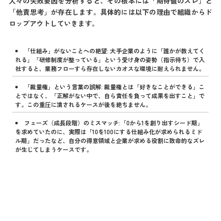
人々の失敗要因を分析すると、その根本には「期待値のズレ」と
「他責思考」が存在します。具体的には以下の理由で組織からド
ロップアウトしていきます。
「仕組み」がないことへの絶望: 大手企業のように「誰かが教えてく
れる」「研修制度が整っている」という受け身の姿勢（指示待ち）で入
社すると、業務フローすら存在しないカオスな環境に耐えられません。
「裁量権」という言葉の誤解: 裁量権とは「好きなことができる」こ
とではなく、「正解がない中で、自ら責任を負って成果を出すこと」で
す。この重圧に潰されるケースが後を絶ちません。
フェーズ（成長段階）のミスマッチ:「0から1を創り出すシード期」
を求めていたのに、実際は「10を100にする仕組み化が求められるミド
ル期」だったなど、自分の得意領域と企業が求める役割に致命的なズレ
が生じてしまうケースです。