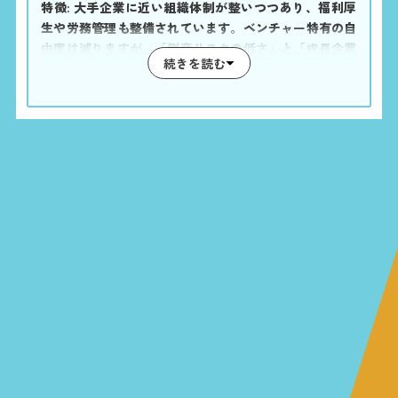
特徴: 大手企業に近い組織体制が整いつつあり、福利厚
生や労務管理も整備されています。ベンチャー特有の自
由度は減りますが、「倒産リスクの低さ」と「成長企業
続きを読む
での経験」のバランスを取りたい方に適しています。