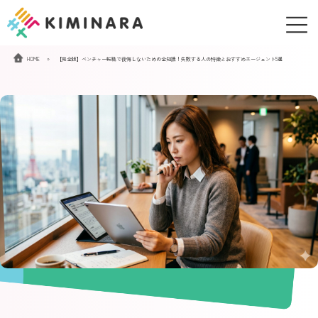
コ
ナ
ン
ビ
テ
ゲ
ン
ー
HOME
»
【完全版】ベンチャー転職で後悔しないための全知識！失敗する人の特徴とおすすめエージェント5選
ツ
シ
へ
ョ
ス
ン
キ
に
ッ
移
プ
動