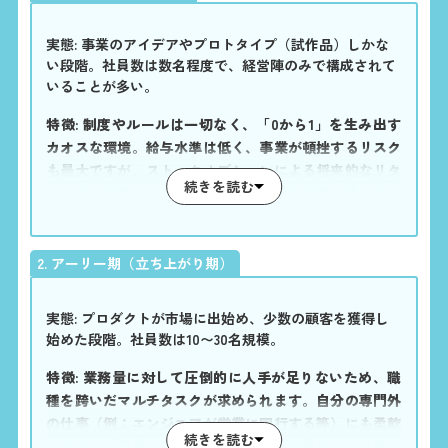
実態: 事業のアイデアやプロトタイプ（試作品）しかな
い段階。社員数は数名程度で、経営陣のみで構成されて
いることが多い。
特徴: 制度やルールは一切なく、「0から1」を生み出す
カオスな環境。給与水準は低く、事業が頓挫するリスク
も最大ですが、ストックオプションによる将来的なリタ
続きを読む
ーンや、創業メンバーとしての圧倒的な経験が得られま
す。
2. アーリー期（立ち上がり期）
実態: プロダクトが市場に出始め、少数の顧客を獲得し
始めた段階。社員数は10〜30名規模。
特徴: 業務量に対して圧倒的に人手が足りないため、職
種を跨いだマルチタスクが求められます。自分の専門外
の仕事（例：エンジニアが営業に同行する等）にも柔軟
続きを読む
に対応し、泥臭く事業を前に進める「推進力」が必要で