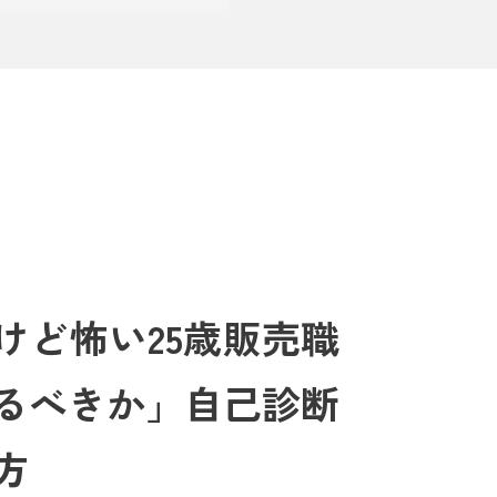
けど怖い25歳販売職
た不安を抱えていませんか？
辞めたい気持ちはあるけれど、その一歩を踏
るべきか」自己診断
を真剣に考え始めた成長のサイン
かもしれま
方