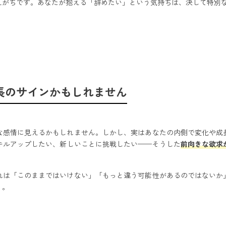
えがちです。あなたが抱える「辞めたい」という気持ちは、決して特別
長のサインかもしれません
な感情に見えるかもしれません。しかし、実はあなたの内側で変化や成
キルアップしたい、新しいことに挑戦したい——そうした
前向きな欲求
れは
「このままではいけない」
「もっと違う可能性があるのではないか
う。