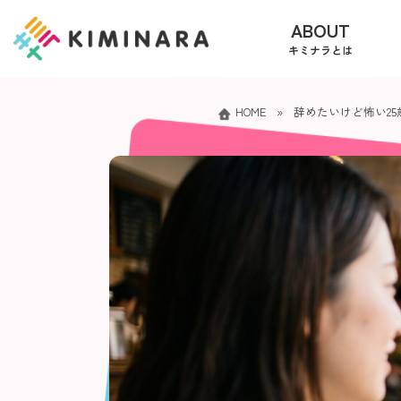
コ
ナ
ABOUT
ン
ビ
キミナラとは
テ
ゲ
ン
ー
ツ
シ
HOME
»
辞めたいけど怖い2
へ
ョ
ス
ン
キ
に
ッ
移
プ
動