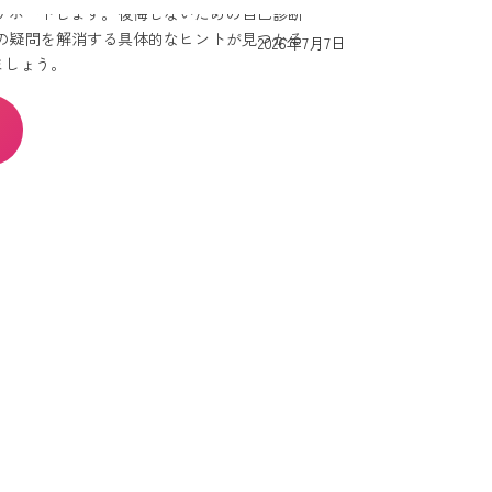
サポートします。後悔しないための自己診断
の疑問を解消する具体的なヒントが見つかる
最
2026年7月7日
ましょう。
終
更
新
日
時
: