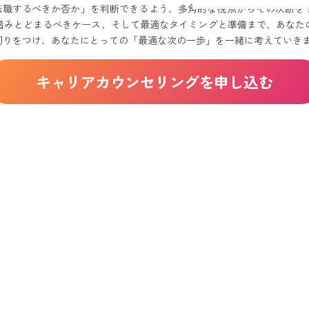
「転職するべきか否か」を判断できるよう、多角的な視点からその決断を
社までのスムーズな進め方
踏みとどまるべきケース、そして最適なタイミングと準備まで、あなた
最適な「タイミング」とは？
切りをつけ、あなたにとっての「最適な次の一歩」を一緒に考えていき
ルアップのバランス
ズが高まる時期を狙う
キャリアカウンセリングを申し込む
動期間を確保する重要性
ラ」キャリアカウンセリングへ
たい」を具体的に言語化するサポート
キャリアプランを一緒に描く
なく「後悔しない選択」を導く
を利用するメリットとデメリット
めの転職エージェントの選び方