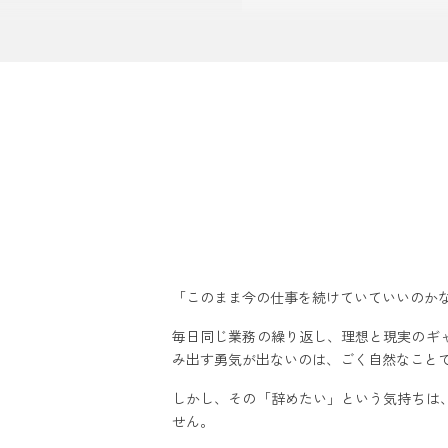
転職すべき「サイ
改善が見込めな
心身の健康を損
キャリアビジョ
市場価値が停滞
転職を「踏みとど
感情的な衝動で
今の不満が「ど
次のキャリアプ
「このまま今の仕事を続けていていいのか
転職活動を始め
後悔しないための
毎日同じ業務の繰り返し、理想と現実のギ
み出す勇気が出ないのは、ごく自然なこと
自分の市場価値
業界・企業研究
しかし、その「辞めたい」という気持ちは
せん。
転職エージェン