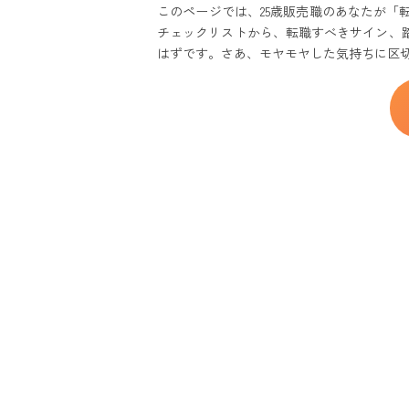
このページでは、25歳販売職のあなたが
退職交渉から入
チェックリストから、転職すべきサイン、
転職活動を始める
はずです。
さあ、モヤモヤした気持ちに区
経験年数とスキ
企業の採用ニー
余裕を持った活
迷ったら「キミナ
あなたの「辞め
25歳販売職の
転職成功だけで
転職エージェント
メリット
デメリット
よくある質問
【まとめ】おすす