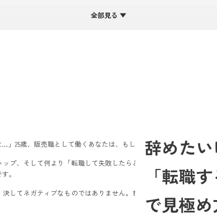
ン」と判断基準
全部見る ▼
い「構造的な問題」がある場合
なっている場合
ンと今の仕事が完全に乖離している場合
していると感じる場合
まるべき」ケースと注意点
の転職は後悔のもと
こへ行っても起こりうる問題」の場合
ランが不明確なままの場合
辞めたい
な…」
25歳、販売職として働くあなたは、もしかしたらそんな漠然とし
る前の準備不足
転職準備とプロセス
ャップ、そして何より「転職して失敗したらどうしよう」という恐れ。
「転職す
です。
を知る「棚卸し」の重要性
で「理想と現実のギャップ」を埋める
、決してネガティブなものではありません。むしろ、
あなたのキャリア
で見極め
トの賢い活用方法