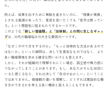
ん。
例えば、成果を出すために無駄を省きたいのに、「残業が美徳」
とされる風潮があったり、意見を言いたくても「若手は黙ってい
ろ」という雰囲気に阻まれたりするケースです。
このような
「新しい価値観」と「旧体制」との間に生じるギャッ
プ
は、20代の職場悩みの大きな要因の一つです。
「なぜこのやり方をするのか」「もっと効率的な方法があるので
はないか」といった疑問は、決して生意気なものではなく、より
良い職場環境を求める健全な問いかけとも言えます。
しかし、それが組織内で理解されにくい場合、孤立感や無力感に
つながってしまうことがあります。もし、あなたがそんな状況に
いると感じるなら、それは決して「自分がおかしい」ということ
ではありません。価値観の違いを理解し、どうすれば建設的な働
き方ができるかを考える良い機会と捉えることもできます。