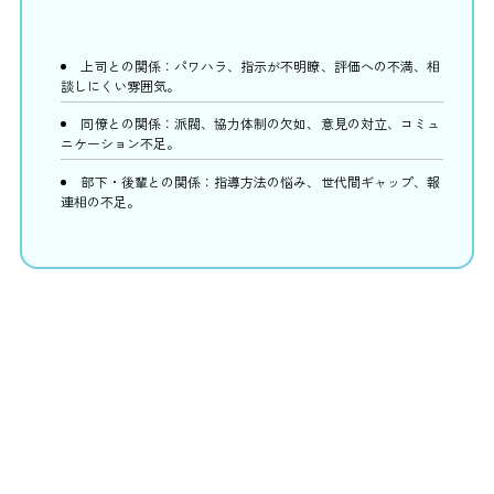
上司との関係：パワハラ、指示が不明瞭、評価への不満、相
談しにくい雰囲気。
同僚との関係：派閥、協力体制の欠如、意見の対立、コミュ
ニケーション不足。
部下・後輩との関係：指導方法の悩み、世代間ギャップ、報
連相の不足。