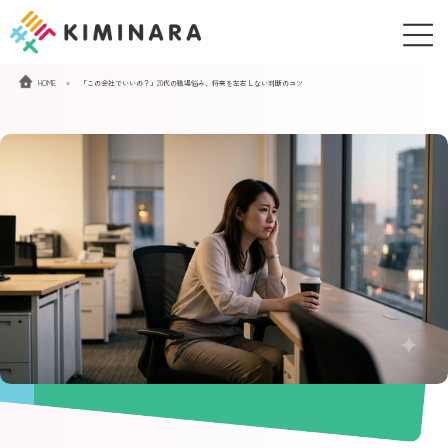
コ
ナ
ン
ビ
テ
ゲ
ン
ー
HOME
»
「この会社でいいの？」20代の職場悩み、将来を左右しない判断のコツ
ツ
シ
へ
ョ
ス
ン
キ
に
ッ
移
プ
動