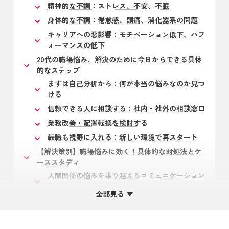
精神的な不調：ストレス、不安、不眠
身体的な不調：倦怠感、頭痛、消化器系の問題
キャリアへの悪影響：モチベーション低下、パフ
ォーマンスの低下
20代の職場悩み、解決のために今日からできる具体
的なステップ
まずは自己分析から：何が本当の悩みなのか見つ
ける
信頼できる人に相談する：社内・社外の相談窓口
業務改善・配置転換を検討する
転職も視野に入れる：新しい環境で再スタート
【解決策別】職場悩みに効く！具体的な対処法とケ
ーススタディ
人間関係の悩みを乗り越えるコミュニケーション
術
全部見る ▼
業務内容のミスマッチを解消するスキルアップと
キャリアプラン
労働環境を改善するための交渉術と情報収集