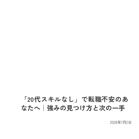
「20代スキルなし」で転職不安のあ
なたへ｜強みの見つけ方と次の一手
最
2026年7月2日
終
更
新