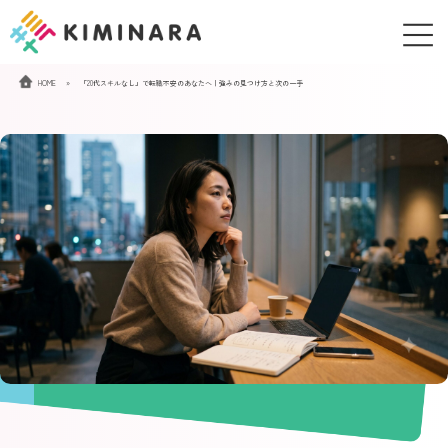
コ
ナ
ン
ビ
テ
ゲ
ン
ー
HOME
»
「20代スキルなし」で転職不安のあなたへ｜強みの見つけ方と次の一手
ツ
シ
へ
ョ
ス
ン
キ
に
ッ
移
プ
動