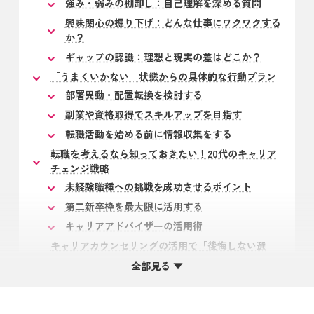
強み・弱みの棚卸し：自己理解を深める質問
興味関心の掘り下げ：どんな仕事にワクワクする
か？
ギャップの認識：理想と現実の差はどこか？
「うまくいかない」状態からの具体的な行動プラン
部署異動・配置転換を検討する
副業や資格取得でスキルアップを目指す
転職活動を始める前に情報収集をする
転職を考えるなら知っておきたい！20代のキャリア
チェンジ戦略
未経験職種への挑戦を成功させるポイント
第二新卒枠を最大限に活用する
キャリアアドバイザーの活用術
キャリアカウンセリングの活用で「後悔しない選
択」を
全部見る ▼
客観的な視点で悩みを整理する
豊富な情報から最適な選択肢を見つける