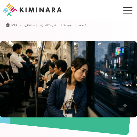
コ
ナ
ン
ビ
テ
ゲ
ン
ー
HOME
»
仕事がうまくいかない20代へ。それ、本当にあなただけのせい？
ツ
シ
へ
ョ
ス
ン
キ
に
ッ
移
プ
動