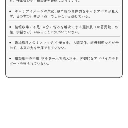
め、仕事選びや目標設定が曖昧になっている。
キャリアイメージの欠如: 数年後の具体的なキャリアパスが見え
ず、目の前の仕事が「点」でしかないと感じている。
情報収集の不足: 自分の悩みを解決できる選択肢（部署異動、転
職、学習など）があることに気づいていない。
職場環境とのミスマッチ: 企業文化、人間関係、評価制度などが合
わず、本来の力を発揮できていない。
相談相手の不在: 悩みを一人で抱え込み、客観的なアドバイスやサ
ポートを得られていない。