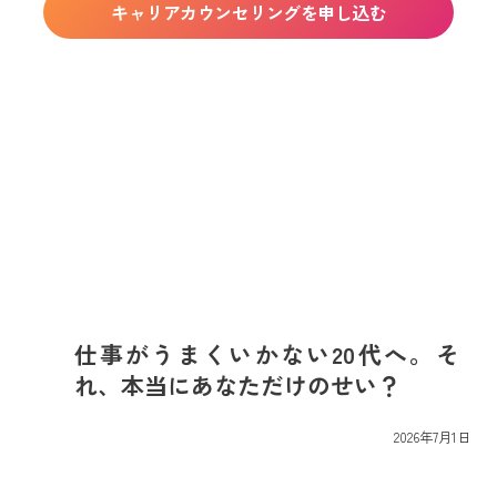
キャリアカウンセリングを申し込む
仕事がうまくいかない20代へ。そ
れ、本当にあなただけのせい？
最
2026年7月1日
終
更
新