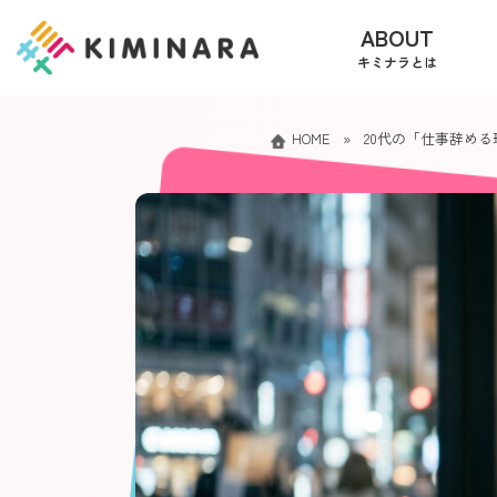
コ
ナ
ABOUT
ン
ビ
キミナラとは
テ
ゲ
ン
ー
ツ
シ
HOME
»
20代の「仕事辞め
へ
ョ
ス
ン
キ
に
ッ
移
プ
動