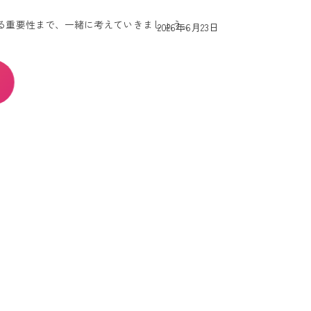
る重要性まで、一緒に考えていきましょう。
最
2026年6月23日
終
更
新
日
時
: