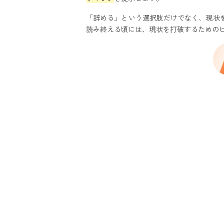
キミナラが提供
「辞める」という選択肢だけでなく、現状
まとめ：あなたの
読み終える頃には、現状を打破するための
転職エージェント
メリット
デメリット
よくある質問
【まとめ】おすす
おすすめ記事