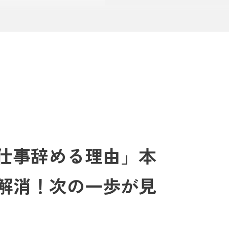
「仕事辞める理由」本
ではないでしょうか。漠然とした不安、日々の
解消！次の一歩が見
きか見つけるのは、簡単なことではありませ
ないか」と悩むのは当然のこと。
理し、後悔のないキャリアを築くためのロー