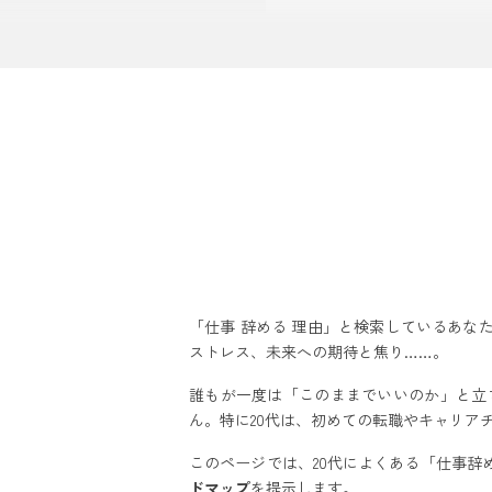
ステップ1：現
ステップ2：理
ステップ3：自
辞める理由別！20
ケース1：人間
ケース2：仕事
ケース3：給与
ケース4：スキ
転職or残留？「辞
「仕事 辞める 理由」と検索しているあな
転職以外の選択
ストレス、未来への期待と焦り……。
「辞めるべきか
誰もが一度は「このままでいいのか」と立
20代の転職を成功
ん。特に20代は、初めての転職やキャリア
転職活動を始め
このページでは、20代によくある「仕事辞
失敗しない転職
ドマップ
を提示します。