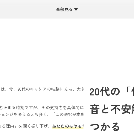
状の不満を徹底的に書き出す
全部見る ▼
想の働き方・将来像を具体的に描く
己分析で「本当に譲れない軸」を見つける
代が選ぶべき「次の一手」ロードマップ
関係の悩みが原因の場合
内容・キャリアパスへの不満が原因の場合
・待遇への不満が原因の場合
ルアップ・成長への意欲が原因の場合
める」以外の選択肢も検討する重要性
20代の
たは、今、20代のキャリアの岐路に立ち、大きな悩みを抱えているの
肢とは？視野を広げるヒント
」迷ったときに考えるべきこと
音と不安
ち止まる時期ですが、その気持ちを具体的に言語化し、どう行動すべ
させるために知っておくべきこと
チェンジを考える人も多く、「この選択が本当に正しいのか」「後悔し
る前に準備すべきこと
つかる
める理由」を深く掘り下げ、
あなたのモヤモヤを具体的な課題として整
先の選び方と企業の見極め方