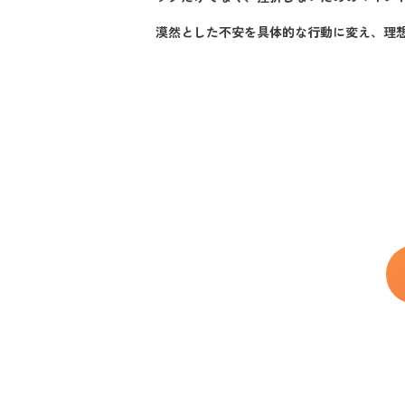
専門家と二人三
漠然とした不安を具体的な行動に変え、理
キミナラが提供
まとめ：今日から
習慣化で変わる
後悔しないキャ
転職エージェント
メリット
デメリット
よくある質問
【まとめ】おすす
おすすめ記事