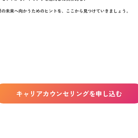
脚でキャリアを設計するメリット
想の未来へ向かうためのヒントを、ここから見つけていきましょう。
するサポートと具体的なステップ
始める、後悔しないキャリアのための習慣化
未来の自分
リアを「今」から築き始めるあなたへ
を利用するメリットとデメリット
めの転職エージェントの選び方
キャリアカウンセリングを申し込む