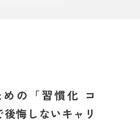
ための「習慣化 コ
ら、日々の忙しさに追われているのではない
で後悔しないキャリ
のに、その「一歩」が踏み出せずにいる。そ
化のコツ」を徹底解説します。単なるテクニ
ご紹介。