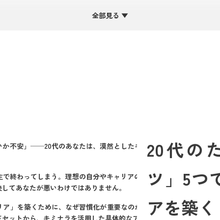
る！「小さな一歩」から始めるマインドセット
全部見る ▼
つの「あるある」と対策
にするワーク - なぜその習慣が必要なのか？
ないキャリアを作る「習慣化のコツ」5選
ステップの原則：無理なく続けられる目標設定
ーと報酬の設計：行動のきっかけを作り、継続を強化
備：誘惑を減らし、行動を促す仕組みづくり
可視化：進捗を実感し、モチベーションを維持
容するマインド：挫折しても諦めない回復力
20代の
いか不安」──20代のあなたは、漠然としたキャリアの不安を抱えなが
好転させた20代の具体例
とした不安を解消し、スキルアップに成功したAさん
ツ」5つ
主で終わってしまう。理想の自分やキャリアのために、何かを変えたい
活動を習慣化し、理想の企業に内定したBさん
決してあなたが悪いわけではありません。
らに加速！キミナラを活用して後悔しないキャリアへ
アを築く
ャリア」を築くために、なぜ習慣化が重要なのか、そして具体的な「習慣
慣を見つけるには？
ドセットから、キミナラを活用した具体的なアクションまで、網羅的に