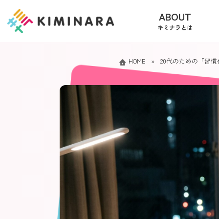
コ
ナ
ABOUT
ン
ビ
キミナラとは
テ
ゲ
ン
ー
ツ
シ
HOME
»
20代のための「習慣
へ
ョ
ス
ン
キ
に
ッ
移
プ
動