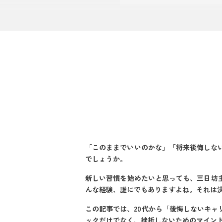
完璧主義を捨て
習慣化を阻む3
「理由」を明確
【実践編】後悔し
(1) スモール
(2) トリガ
(3) 環境の整
(4) 記録と
(5) 失敗を許
「このままでいいのかな」「将来後悔しな
習慣化でキャリアを
でしょうか。
ケース1：漠然
新しい習慣を始めたいと思っても、三日坊
ケース2：転職
んな経験、誰にでもありますよね。それは
習慣化のコツをさ
この記事では、20代から「後悔しないキ
自分に合った習
ックだけでなく、挫折しないためのマイン